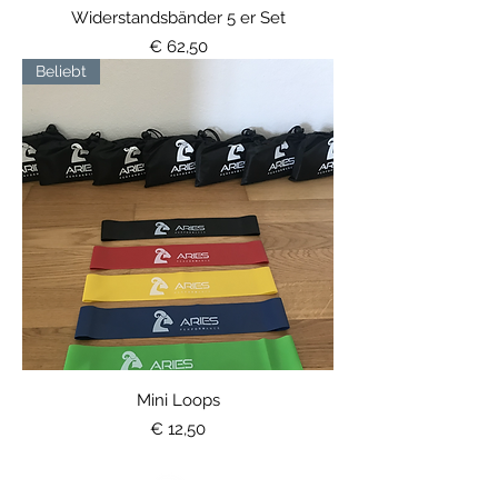
Widerstandsbänder 5 er Set
Preis
€ 62,50
Beliebt
Mini Loops
Preis
€ 12,50