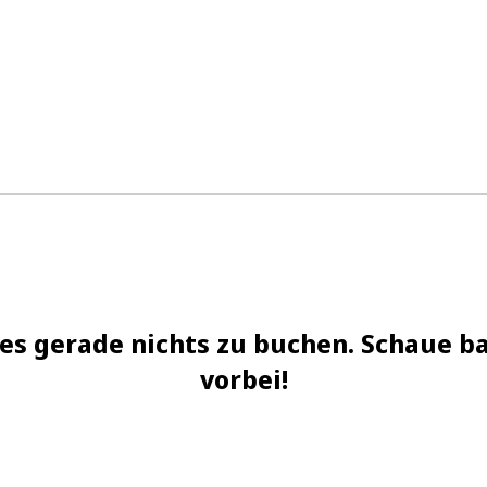
sadik.yasar@aries-per
Leistungen
Über mich
 es gerade nichts zu buchen. Schaue b
vorbei!