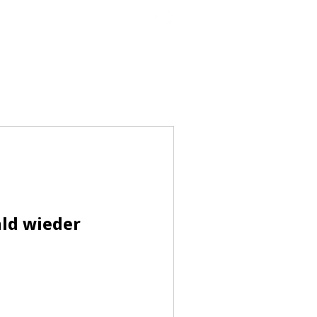
formance.com
|
+423 798 2022
Kontakt
ald wieder